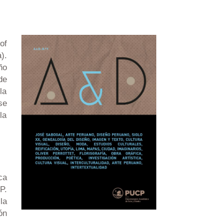
of
).
ño
de
la
se
la
ca
P.
la
ón