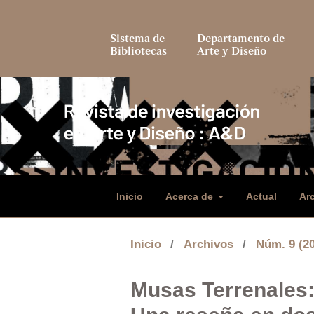
Sistema de
Departamento de
Bibliotecas
Arte y Diseño
Inicio
Acerca de
Actual
Ar
Inicio
/
Archivos
/
Núm. 9 (2
Musas Terrenales: