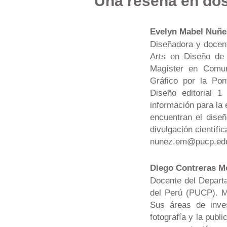
Una reseña en do
Evelyn Mabel Nuñe
Diseñadora y docen
Arts en Diseño de 
Magíster en Comun
Gráfico por la Pon
Diseño editorial 1
información para la 
encuentran el diseño
divulgación científic
nunez.em@pucp.ed
Diego Contreras M
Docente del Departa
del Perú (PUCP). M
Sus áreas de inves
fotografía y la publ