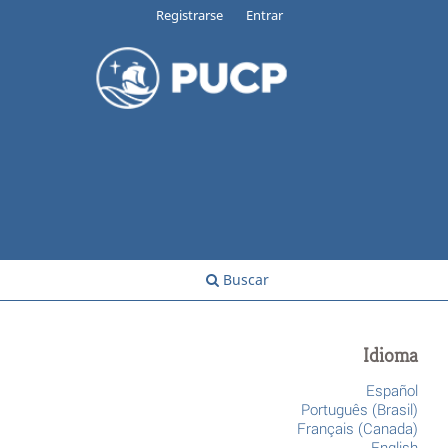
Registrarse
Entrar
Buscar
Idioma
Español
Português (Brasil)
Français (Canada)
English