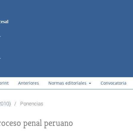
esal
print
Anteriores
Normas editoriales
Convocatoria
2010)
/
Ponencias
roceso penal peruano