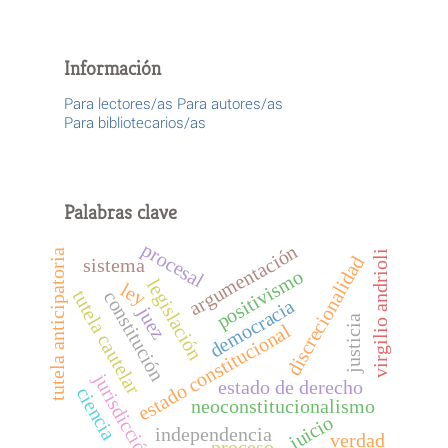
Información
Para lectores/as
Para autores/as
Para bibliotecarios/as
Palabras clave
procesal
argumentación
tutela anticipatoria
virgilio andrioli
discrecionalidad
sistema
positivismo
legislación
ley
tutela cautelar
constitución
democracia
juez
justicia
estado constitucional
jurisdicción
estado de derecho
ciencia
neoconstitucionalismo
juicio
independencia
verdad
proceso