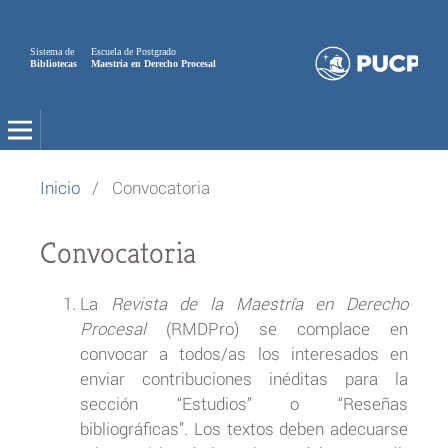
Sistema de
Escuela de Postgrado
Bibliotecas
Maestria en Derecho Procesal
Inicio
/
Convocatoria
Convocatoria
La
Revista de la Maestría en Derecho
Procesal
(RMDPro) se complace en
convocar a todos/as los interesados en
enviar contribuciones inéditas para la
sección “Estudios” o “Reseñas
bibliográficas”. Los textos deben adecuarse