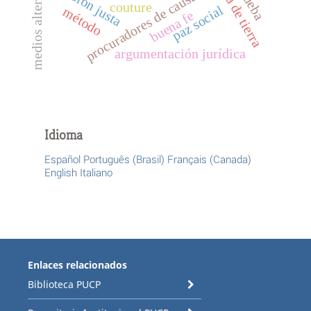
defensa de tierra
decisión justa
medios alternos
procuradores de causa
couture
paz social
método
buena fe
argumentación jurídica
Idioma
Español
Português (Brasil)
Français (Canada)
English
Italiano
Enlaces relacionados
Biblioteca PUCP