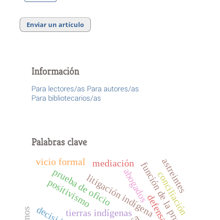
Enviar un artículo
Información
Para lectores/as
Para autores/as
Para bibliotecarios/as
Palabras clave
astreintes
vicio formal
mediación
función de la prueba
prueba de oficio
abogados
conciliación
litigación indígena
positivismo
tierras indígenas