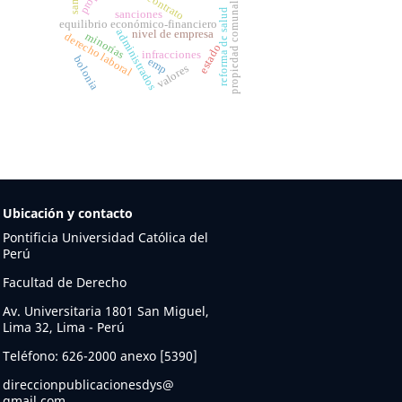
contrato
propiedad comunal
reforma de salud
sanciones
equilibrio económico-financiero
administrados
nivel de empresa
minorías
derecho laboral
estado
infracciones
bolonia
emp
valores
Ubicación y contacto
Pontificia Universidad Católica del
Perú
Facultad de Derecho
Av. Universitaria 1801 San Miguel,
Lima 32, Lima - Perú
Teléfono: 626-2000 anexo [5390]
direccionpublicacionesdys@
gmail.com