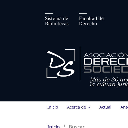
Inicio
Acerca de
Actual
Ant
Inicio
/
Buscar