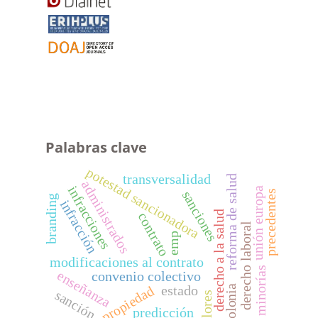
Palabras clave
potestad sancionadora
transversalidad
reforma de salud
administrados
infracciones
unión europa
precedentes
sanciones
branding
infracción
derecho a la salud
contrato
derecho laboral
emp
modificaciones al contrato
minorías
enseñanza
convenio colectivo
bolonia
estado
propiedad
sanción
valores
predicción