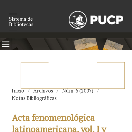
Inicio
/
Archivos
/
Núm. 6 (2007)
/
Notas Bibliográficas
Acta fenomenológica
latinoamericana, vol. I y