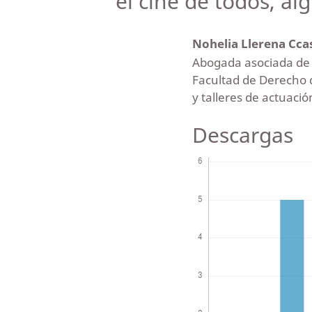
el cine de todos, a
Nohelia Llerena Cca
Abogada asociada de P
Facultad de Derecho d
y talleres de actuació
Descargas