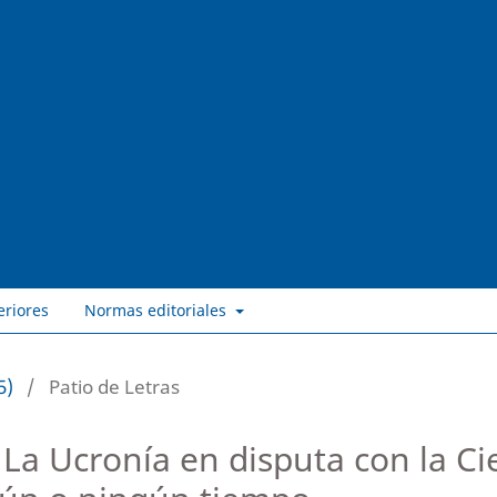
eriores
Normas editoriales
5)
/
Patio de Letras
 La Ucronía en disputa con la Ci