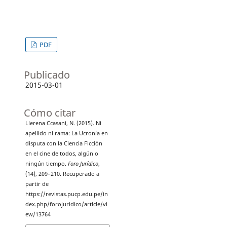
PDF
Publicado
2015-03-01
Cómo citar
Llerena Ccasani, N. (2015). Ni
apellido ni rama: La Ucronía en
disputa con la Ciencia Ficción
en el cine de todos, algún o
ningún tiempo.
Foro Jurídico
,
(14), 209–210. Recuperado a
partir de
https://revistas.pucp.edu.pe/in
dex.php/forojuridico/article/vi
ew/13764