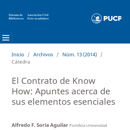
Sistema de
Asociación Civil
Bibliotecas
Foro Académico
Inicio
/
Archivos
/
Núm. 13 (2014)
/
Cátedra
El Contrato de Know
How: Apuntes acerca de
sus elementos esenciales
Alfredo F. Soria Aguilar
Pontificia Universidad