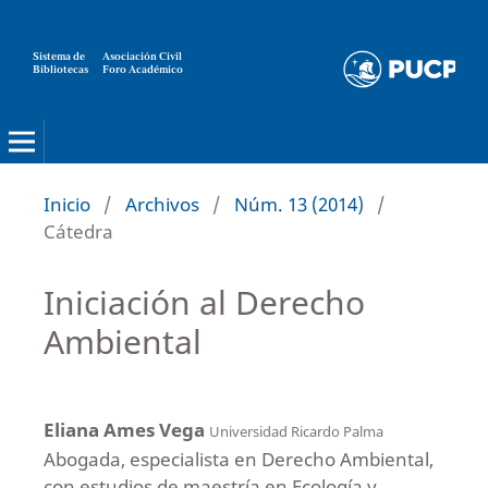
Sistema de
Asociación Civil
Bibliotecas
Foro Académico
Inicio
/
Archivos
/
Núm. 13 (2014)
/
Cátedra
Iniciación al Derecho
Ambiental
Eliana Ames Vega
Universidad Ricardo Palma
Abogada, especialista en Derecho Ambiental,
con estudios de maestría en Ecología y