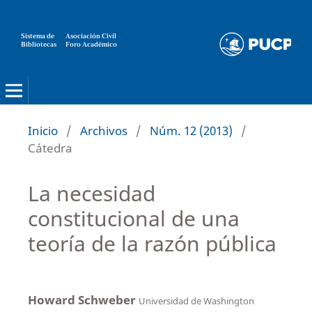
Sistema de
Asociación Civil
Bibliotecas
Foro Académico
Inicio
/
Archivos
/
Núm. 12 (2013)
/
Cátedra
La necesidad
constitucional de una
teoría de la razón pública
Howard Schweber
Universidad de Washington