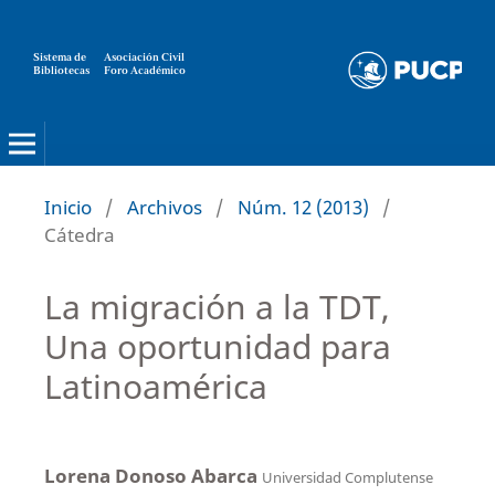
Sistema de
Asociación Civil
Bibliotecas
Foro Académico
Inicio
/
Archivos
/
Núm. 12 (2013)
/
Cátedra
La migración a la TDT,
Una oportunidad para
Latinoamérica
Lorena Donoso Abarca
Universidad Complutense