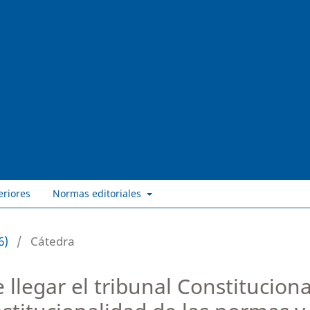
eriores
Normas editoriales
6)
/
Cátedra
llegar el tribunal Constituciona