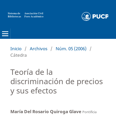
Sistema de
Asociación Civil
Bibliotecas
Foro Académico
Inicio
/
Archivos
/
Núm. 05 (2006)
/
Cátedra
Teoría de la
discriminación de precios
y sus efectos
María Del Rosario Quiroga Glave
Pontificia