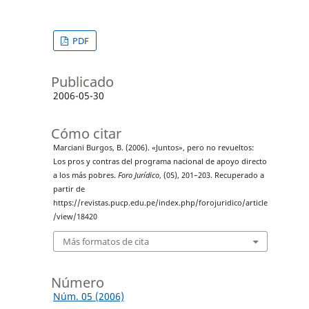
PDF
Publicado
2006-05-30
Cómo citar
Marciani Burgos, B. (2006). «Juntos», pero no revueltos:
Los pros y contras del programa nacional de apoyo directo
a los más pobres.
Foro Jurídico
, (05), 201–203. Recuperado a
partir de
https://revistas.pucp.edu.pe/index.php/forojuridico/article
/view/18420
Más formatos de cita
Número
Núm. 05 (2006)