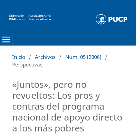
Sistema de
Asociación Civil
Bibliotecas
Foro Académico
Inicio
/
Archivos
/
Núm. 05 (2006)
/
Perspectivas
«Juntos», pero no
revueltos: Los pros y
contras del programa
nacional de apoyo directo
a los más pobres