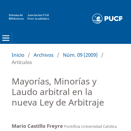
Sistema de
Asociación Civil
Bibliotecas
Foro Académico
Inicio
/
Archivos
/
Núm. 09 (2009)
/
Artículos
Mayorías, Minorías y
Laudo arbitral en la
nueva Ley de Arbitraje
Mario Castillo Freyre
Pontificia Universidad Católica