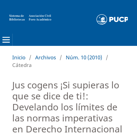
Sistema de
Asociación Civil
Bibliotecas
Foro Académico
Inicio
/
Archivos
/
Núm. 10 (2010)
/
Cátedra
Jus cogens ¡Si supieras lo
que se dice de ti!:
Develando los límites de
las normas imperativas
en Derecho Internacional