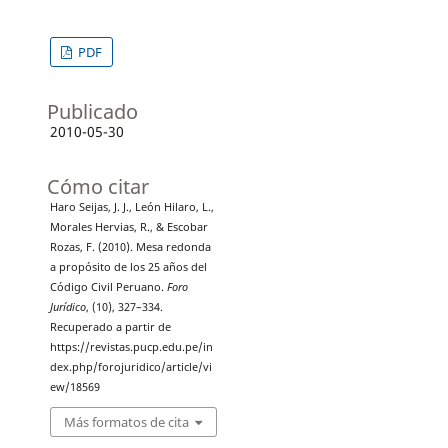
PDF
Publicado
2010-05-30
Cómo citar
Haro Seijas, J. J., León Hilaro, L.,
Morales Hervias, R., & Escobar
Rozas, F. (2010). Mesa redonda
a propósito de los 25 años del
Código Civil Peruano.
Foro
Jurídico
, (10), 327–334.
Recuperado a partir de
https://revistas.pucp.edu.pe/in
dex.php/forojuridico/article/vi
ew/18569
Más formatos de cita