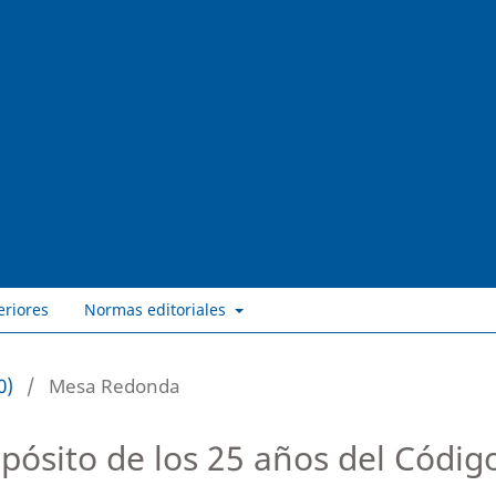
eriores
Normas editoriales
0)
/
Mesa Redonda
ósito de los 25 años del Código