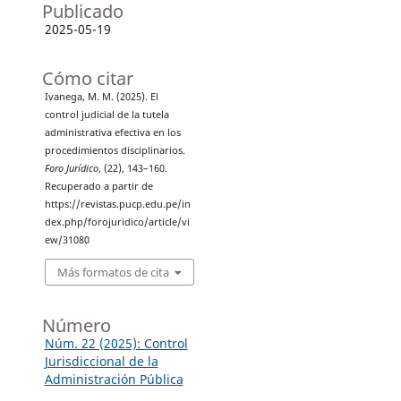
Publicado
2025-05-19
Cómo citar
Ivanega, M. M. (2025). El
control judicial de la tutela
administrativa efectiva en los
procedimientos disciplinarios.
Foro Jurídico
, (22), 143–160.
Recuperado a partir de
https://revistas.pucp.edu.pe/in
dex.php/forojuridico/article/vi
ew/31080
Más formatos de cita
Número
Núm. 22 (2025): Control
Jurisdiccional de la
Administración Pública