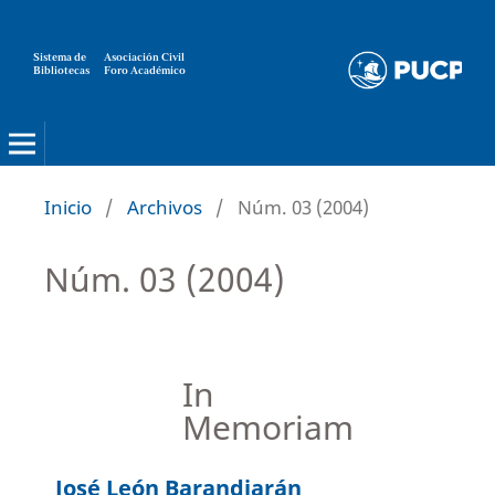
Sistema de
Asociación Civil
Bibliotecas
Foro Académico
Inicio
/
Archivos
/
Núm. 03 (2004)
Núm. 03 (2004)
In
Memoriam
José León Barandiarán