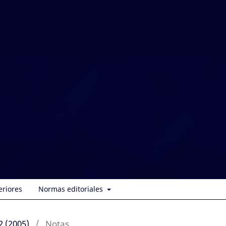
eriores
Normas editoriales
2 (2005)
/
Notas