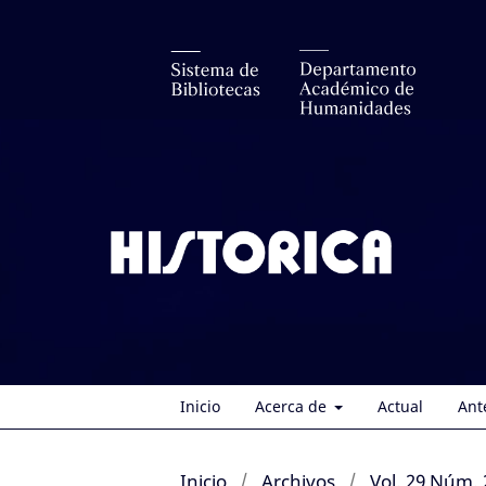
Inicio
Acerca de
Actual
Ant
Inicio
/
Archivos
/
Vol. 29 Núm. 