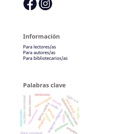
Información
Para lectores/as
Para autores/as
Para bibliotecarios/as
Palabras clave
misticismo
siglo xvii
disenso interno
escritura conventual
nueva españa
administración jesuita
neocolonial
donada
iglesia católica
criollo
siglo xix
aprismo
imágenes religiosas
monasterios
intelectuales
modernismo
monjas
indias
paraguay
patrimonio
arequipa
diario espiritual