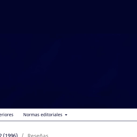
eriores
Normas editoriales
2 (1996)
/
Reseñas