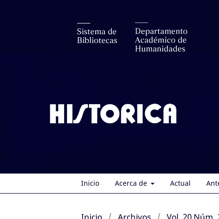
Inicio
Acerca de
Actual
Ant
Inicio
/
Archivos
/
Vol. 20 Núm. 