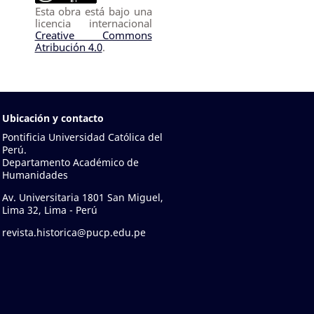
Esta obra está bajo una
licencia internacional
Creative Commons
Atribución 4.0
.
Ubicación y contacto
Pontificia Universidad Católica del
Perú.
Departamento Académico de
Humanidades
Av. Universitaria 1801 San Miguel,
Lima 32, Lima - Perú
revista.historica@pucp.edu.pe