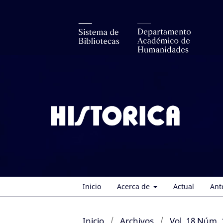
Inicio
Acerca de
Actual
Ant
Inicio
/
Archivos
/
Vol. 18 Núm. 