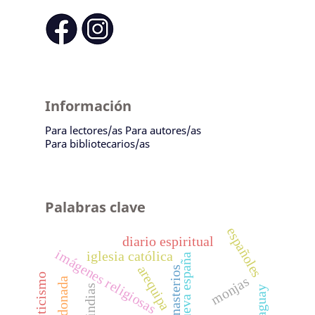
Información
Para lectores/as
Para autores/as
Para bibliotecarios/as
Palabras clave
españoles
diario espiritual
imágenes religiosas
iglesia católica
nueva españa
arequipa
monasterios
misticismo
monjas
donada
indias
paraguay