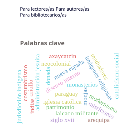
Para lectores/as
Para autores/as
Para bibliotecarios/as
Palabras clave
mediadores
catolicismo social
axaycatzin
administración jesuita
imágenes religiosas
nueva españa
neocolonial
costumbrismo
donada
disenso interno
jurisdicción indígena
criollo
monasterios
monjas
paraguay
modernismo
indias
iglesia católica
misticismo
patrimonio
laicado militante
siglo xvii
arequipa