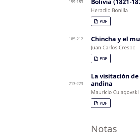
Bolivia (1821-18
159-183
Heraclio Bonilla
PDF
Chincha y el mu
185-212
Juan Carlos Crespo
PDF
La visitación d
andina
213-223
Mauricio Culagovski
PDF
Notas