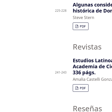
Algunas conside
histórica de D
225-228
Steve Stern
PDF
Revistas
Estudios Latino
Academia de Cie
336 págs.
241-243
Amalia Castelli Gonz
PDF
Reseñas