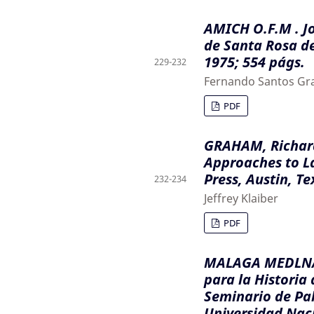
AMICH O.F.M . Jo
de Santa Rosa de
1975; 554 págs.
229-232
Fernando Santos Gr
PDF
GRAHAM, Richard,
Approaches to La
Press, Austin, T
232-234
Jeffrey Klaiber
PDF
MALAGA MEDLNA.
para la Historia
Seminario de Pa
Universidad Naci