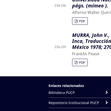
págs. (mimeo ).
234-236
Alfonso Walter Quir
PDF
MURRA, John V.,
Inca, Traducción
México 1978; 27
236-239
Franklin Pease
PDF
Enlaces relacionados
Biblioteca PUCP
Repositorio Institucional PUCP