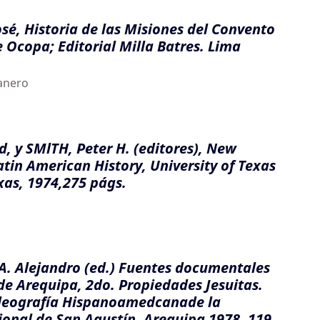
sé, Historia de las Misiones del Convento
 Ocopa; Editorial Milla Batres. Lima
anero
 y SMlTH, Peter H. (editores), New
tin American History, University of Texas
exas, 1974,275 págs.
 Alejandro (ed.) Fuentes documentales
 de Arequipa, 2do. Propiedades Jesuitas.
leografía Hispanoamedcanade la
onal de San Agustín. Arequipa 1978, 119