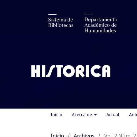
Inicio
Acerca de
Actual
Ant
Inicio
/
Archivos
/
Vol. 2 Núm. 2