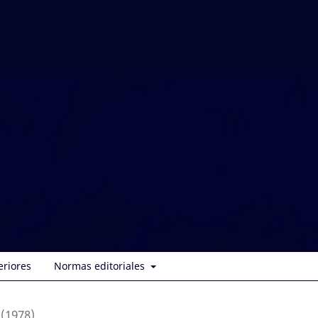
eriores
Normas editoriales
 (1978)