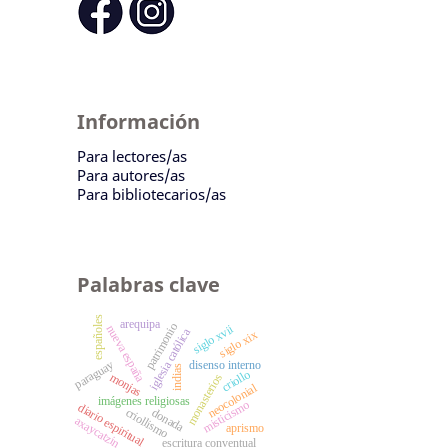
Información
Para lectores/as
Para autores/as
Para bibliotecarios/as
Palabras clave
españoles
arequipa
patrimonio
siglo xvii
nueva españa
iglesia católica
siglo xix
paraguay
disenso interno
indias
criollo
monjas
monasterios
neocolonial
imágenes religiosas
misticismo
diario espiritual
criollismo
donada
axaycatzin
aprismo
escritura conventual