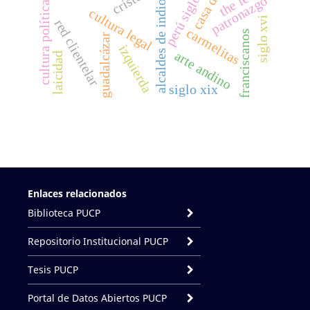
perú siglo xvii
the left
alcaldes de indios
patronazgo
cultura política
cultura legal
siglo xvi
red clientelar
carmelitas
franciscanos
guadalcázar
izquierda
arte andino
laicidad
siglo xix
Enlaces relacionados
Biblioteca PUCP
Repositorio Institucional PUCP
Tesis PUCP
Portal de Datos Abiertos PUCP