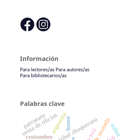
Información
Para lectores/as
Para autores/as
Para bibliotecarios/as
Palabras clave
argentina
venta de oficios
patronato
cristóbal choquecasa
honor
casa de moneda
zulen
costumbre