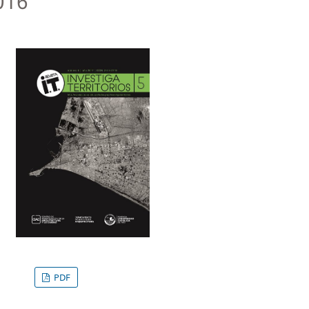
016
PDF