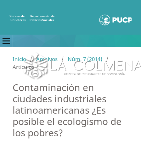
Sistema de
Departamento de
Bibliotecas
Ciencias Sociales
Inicio
/
Archivos
/
Núm. 7 (2014)
/
Artículos
Contaminación en
ciudades industriales
latinoamericanas ¿Es
posible el ecologismo de
los pobres?