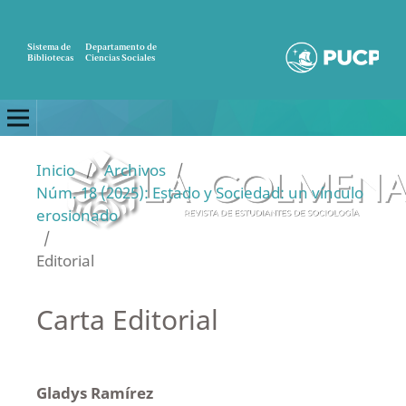
Sistema de
Departamento de
Bibliotecas
Ciencias Sociales
Inicio
/
Archivos
/
Núm. 18 (2025): Estado y Sociedad: un vínculo
erosionado
/
Editorial
Carta Editorial
Gladys Ramírez