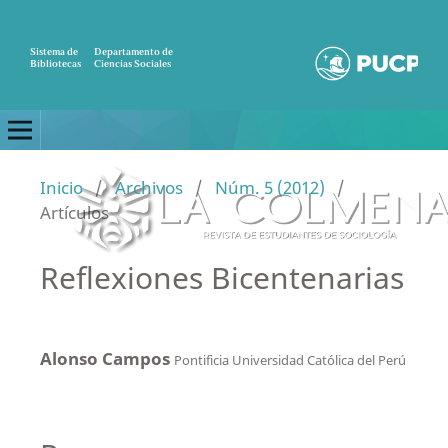
Sistema de
Departamento de
Bibliotecas
Ciencias Sociales
Inicio
/
Archivos
/
Núm. 5 (2012)
/
Artículos
Reflexiones Bicentenarias
Alonso Campos
Pontificia Universidad Católica del Perú