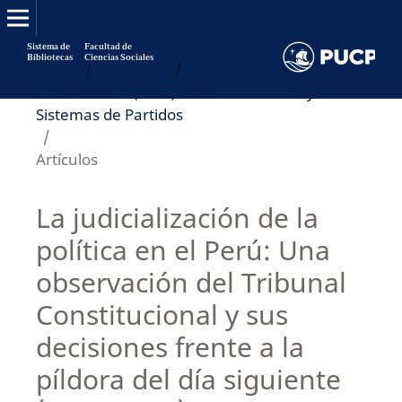
Sistema de
Facultad de
Bibliotecas
Ciencias Sociales
Inicio
/
Archivos
/
Vol. 4 Núm. 7 (2013): Partidos Políticos y
Sistemas de Partidos
/
Artículos
La judicialización de la
política en el Perú: Una
observación del Tribunal
Constitucional y sus
decisiones frente a la
píldora del día siguiente