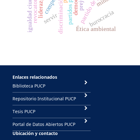
partido de gobierno
partidos políticos
igualdad ciudadana
democracia
revocatoria
discriminación
burocracia
servir
Ética ambiental
Enlaces relacionados
Biblioteca PUCP
Repositorio Institucional PUCP
Tesis PUCP
Portal de Datos Abiertos PUCP
Ubicación y contacto