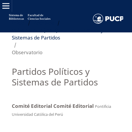
Sistema de
Facultad de
Bibliotecas
Ciencias Sociales
Inicio
/
Archivos
/
Vol. 4 Núm. 7 (2013): Partidos Políticos y
Sistemas de Partidos
/
Observatorio
Partidos Políticos y
Sistemas de Partidos
Comité Editorial Comité Editorial
Pontificia
Universidad Católica del Perú