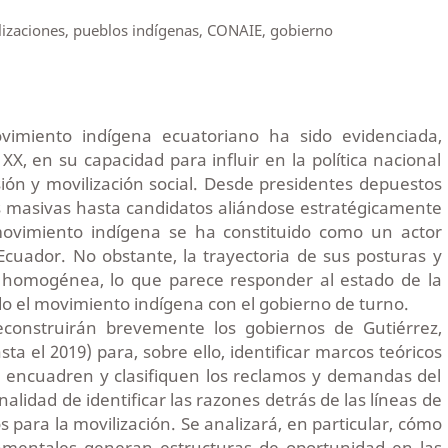
lizaciones, pueblos indígenas, CONAIE, gobierno
ovimiento indígena ecuatoriano ha sido evidenciada,
 XX, en su capacidad para influir en la política nacional
ión y movilización social. Desde presidentes depuestos
s masivas hasta candidatos aliándose estratégicamente
movimiento indígena se ha constituido como un actor
Ecuador. No obstante, la trayectoria de sus posturas y
 homogénea, lo que parece responder al estado de la
do el movimiento indígena con el gobierno de turno.
construirán brevemente los gobiernos de Gutiérrez,
a el 2019) para, sobre ello, identificar marcos teóricos
e encuadren y clasifiquen los reclamos y demandas del
nalidad de identificar las razones detrás de las líneas de
os para la movilización. Se analizará, en particular, cómo
namentales generan estructuras de oportunidad en las