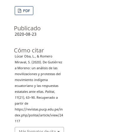
PDF
Publicado
2020-08-23
Cómo citar
Lúcar Oba, L., & Romero
Miraval, S. (2020). De Gutiérrez
a Moreno: un análisis de las
movilizaciones y protestas del
movimiento indígena
ecuatoriano y las respuestas
estatales ante ellas.
Politai
,
11
(21), 63–90. Recuperado a
partir de
https://revistas.pucp.edu.pe/in
dex.php/politai/article/view/24
117
Más formatos de cita