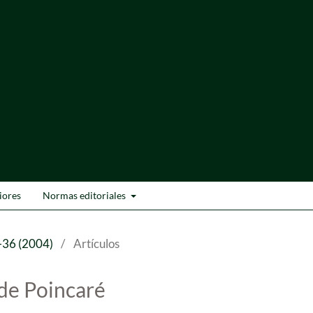
iores
Normas editoriales
-36 (2004)
/
Artículos
de Poincaré