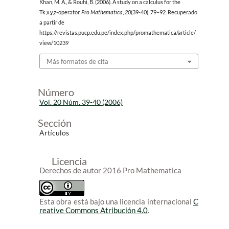
Khan, M. A., & Rouhi, B. (2006). A study on a calculus for the
Tk,x,y,z-operator.
Pro Mathematica
,
20
(39-40), 79–92. Recuperado
a partir de
https://revistas.pucp.edu.pe/index.php/promathematica/article/
view/10239
Más formatos de cita
Número
Vol. 20 Núm. 39-40 (2006)
Sección
Artículos
Licencia
Derechos de autor 2016 Pro Mathematica
Esta obra está bajo una licencia internacional
C
reative Commons Atribución 4.0
.