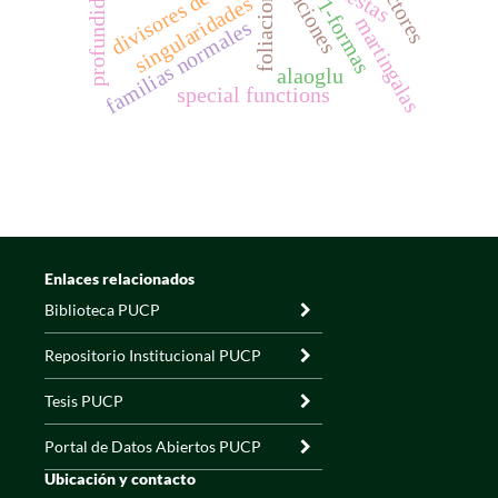
divisores de cero
vectores
funciones
foliaciones
profundidad
singularidades
1-formas
martingalas
familias normales
alaoglu
special functions
Enlaces relacionados
Biblioteca PUCP
Repositorio Institucional PUCP
Tesis PUCP
Portal de Datos Abiertos PUCP
Ubicación y contacto