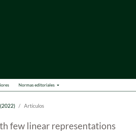
iores
Normas editoriales
 (2022)
/
Artículos
th few linear representations