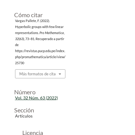
Cómo citar
Vargas Pallete, F. (2022).
Hyperbolic groups with few linear
representations.
Pro Mathematica
,
32
(63), 73–81. Recuperado a partir
de
https://revistas.pucp.edu.pe/index.
php/promathematica/article/view/
25730
Más formatos de cita
Número
Vol. 32 Núm. 63 (2022)
Sección
Artículos
Licencia