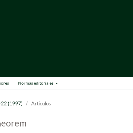
iores
Normas editoriales
-22 (1997)
/
Artículos
theorem