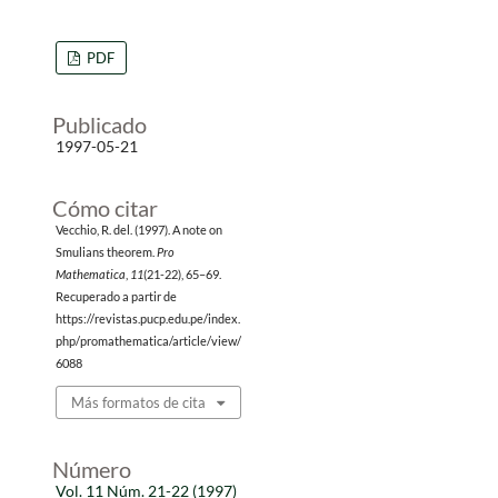
PDF
Publicado
1997-05-21
Cómo citar
Vecchio, R. del. (1997). A note on
Smulians theorem.
Pro
Mathematica
,
11
(21-22), 65–69.
Recuperado a partir de
https://revistas.pucp.edu.pe/index.
php/promathematica/article/view/
6088
Más formatos de cita
Número
Vol. 11 Núm. 21-22 (1997)