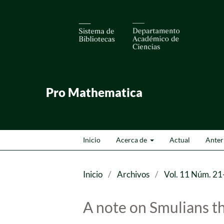
Pro Mathematica
Inicio
Acerca de
Actual
Anter
Inicio
/
Archivos
/
Vol. 11 Núm. 21
A note on Smulians 