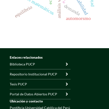
análisis vectorial
modelos matemáticos
confiabilidad
demanda
equilibrio
automorsmo
Enlaces relacionados
Biblioteca PUCP
Repositorio Institucional PUCP
Tesis PUCP
Portal de Datos Abiertos PUCP
Ubicación y contacto
Pontificia Universidad Católica del Perú