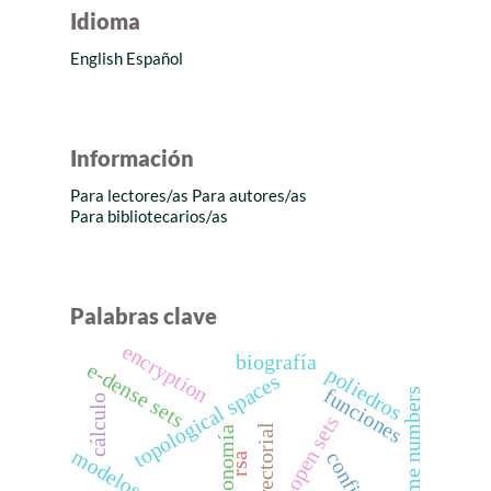
Idioma
English
Español
Información
Para lectores/as
Para autores/as
Para bibliotecarios/as
Palabras clave
encryption
biografía
e-dense sets
poliedros
topological spaces
funciones
prime numbers
cálculo
e-open sets
economía
rsa