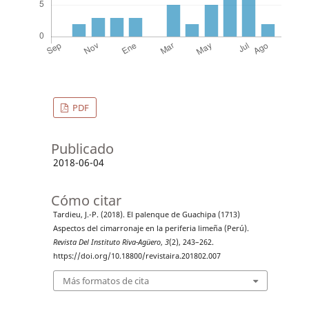
PDF
Publicado
2018-06-04
Cómo citar
Tardieu, J.-P. (2018). El palenque de Guachipa (1713)
Aspectos del cimarronaje en la periferia limeña (Perú).
Revista Del Instituto Riva-Agüero
,
3
(2), 243–262.
https://doi.org/10.18800/revistaira.201802.007
Más formatos de cita