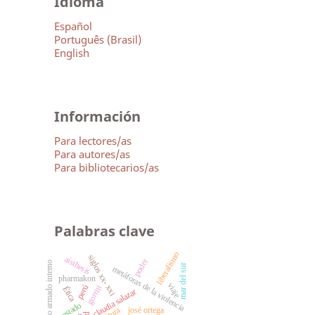
Idioma
Español
Português (Brasil)
English
Información
Para lectores/as
Para autores/as
Para bibliotecarios/as
Palabras clave
liberalismo
siglos xx- xxi
aísthesis
poder
conflicto armado interno
mar del sur
metáforas de la violencia
pharmakon
viaje
perú
gorriti
Ética
claudia salazar
estado
josé ortega