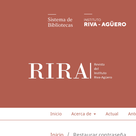
Inicio
Acerca de
Actual
Ant
Inicio
/
Restaurar contraseña