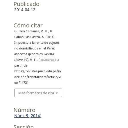
Publicado
2014-04-12
Cómo citar
Guillén Carranza, R. M., &
Cabanillas Castro, A. (2014).
Impuesto a la renta de sujetos
no domiciliados en el Perú:
aspectos generales.
Revista
Lidera
, (9), 9–11. Recuperado a
partir de
https://revistas.pucp.edu.pe/in
dex.php/revistalidera/article/vi
ew/14731
Más formatos de cita
Número
Núm. 9 (2014)
Sección