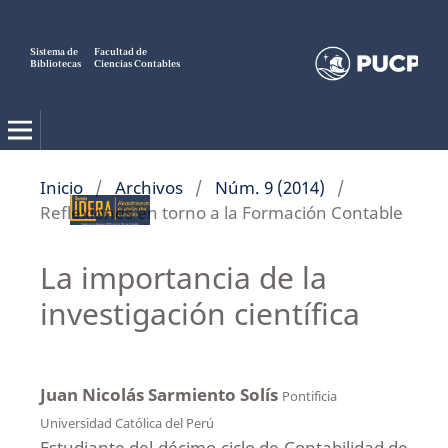
Sistema de
Facultad de
Bibliotecas
Ciencias Contables
Inicio
/
Archivos
/
Núm. 9 (2014)
/
Reflexiones en torno a la Formación Contable
La importancia de la
investigación científica
Juan Nicolás Sarmiento Solís
Pontificia
Universidad Católica del Perú
Estudiante del décimo ciclo de Contabilidad de