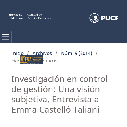
Sistema de
Facultad de
Bibliotecas
Ciencias Contables
Inicio
/
Archivos
/
Núm. 9 (2014)
/
Eventos Académicos
Investigación en control
de gestión: Una visión
subjetiva. Entrevista a
Emma Castelló Taliani