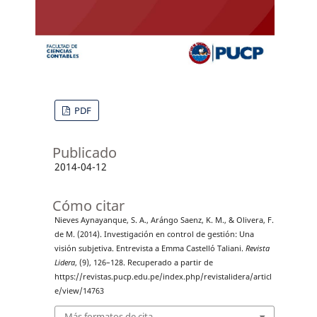
PDF
Publicado
2014-04-12
Cómo citar
Nieves Aynayanque, S. A., Arángo Saenz, K. M., & Olivera, F.
de M. (2014). Investigación en control de gestión: Una
visión subjetiva. Entrevista a Emma Castelló Taliani.
Revista
Lidera
, (9), 126–128. Recuperado a partir de
https://revistas.pucp.edu.pe/index.php/revistalidera/articl
e/view/14763
Más formatos de cita