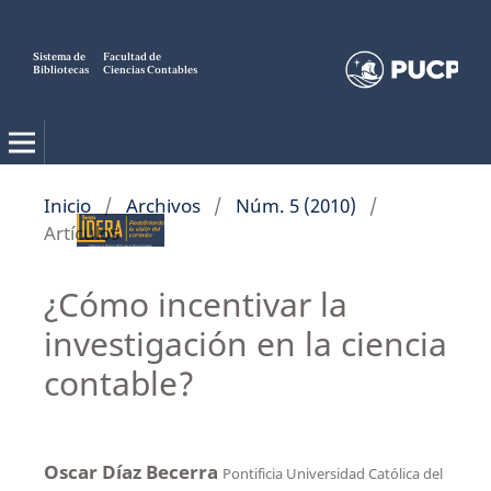
Sistema de
Facultad de
Bibliotecas
Ciencias Contables
Inicio
/
Archivos
/
Núm. 5 (2010)
/
Artículos
¿Cómo incentivar la
investigación en la ciencia
contable?
Oscar Díaz Becerra
Pontificia Universidad Católica del