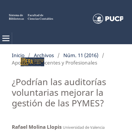
Sistema de
Facultad de
Bibliotecas
Ciencias Contables
Inicio
/
Archivos
/
Núm. 11 (2016)
/
Aportes de Docentes y Profesionales
¿Podrían las auditorías
voluntarias mejorar la
gestión de las PYMES?
Rafael Molina Llopis
Universidad de Valencia