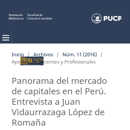
Sistema de
Facultad de
Bibliotecas
Ciencias Contables
Inicio
/
Archivos
/
Núm. 11 (2016)
/
Aportes de Docentes y Profesionales
Panorama del mercado
de capitales en el Perú.
Entrevista a Juan
Vidaurrazaga López de
Romaña